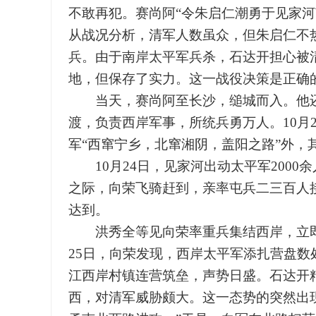
不敢再犯。赛尚阿“令朱启仁潮勇于见家河
从战况分析，清军人数虽众，但朱启仁不
兵。由于南岸太平军兵杀，石达开担心被
地，但保存了实力。这一战役决策是正确
当天，赛尚阿至长沙，缒城而入。他还
渡，负责西岸军事，所统兵勇万人。10月2
军“西窜宁乡，北窜湘阴，盖阳之路”外
10月24日，见家河出动太平军2000
之际，向荣飞骑赶到，亲率屯兵二三百人
达到。
洪秀全等见向荣率重兵集结西岸，立即由
25日，向荣发现，西岸太平军添扎营盘数
江西岸村镇连营筑垒，声势日盛。石达开
西，对清军威胁颇大。这一态势的突然出