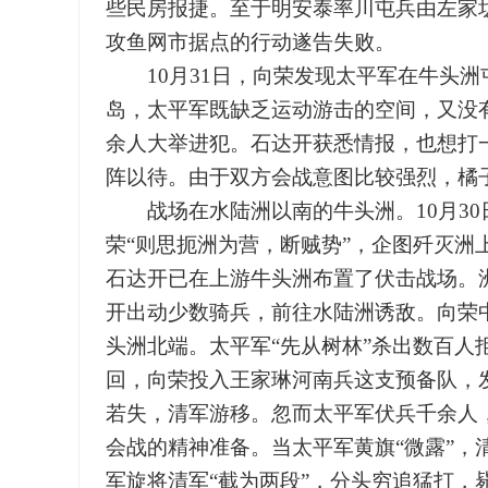
些民房报捷。至于明安泰率川屯兵由左家
攻鱼网市据点的行动遂告失败。
10月31日，向荣发现太平军在牛头洲
岛，太平军既缺乏运动游击的空间，又没有
余人大举进犯。石达开获悉情报，也想打
阵以待。由于双方会战意图比较强烈，橘
战场在水陆洲以南的牛头洲。10月30
荣“则思扼洲为营，断贼势”，企图歼灭洲上
石达开已在上游牛头洲布置了伏击战场。
开出动少数骑兵，前往水陆洲诱敌。向荣
头洲北端。太平军“先从树林”杀出数百人
回，向荣投入王家琳河南兵这支预备队，
若失，清军游移。忽而太平军伏兵千余人
会战的精神准备。当太平军黄旗“微露”，
军旋将清军“截为两段”，分头穷追猛打