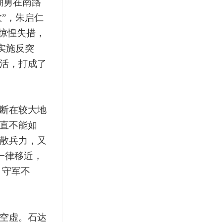
潮勇在南路
”，朱启仁
惊惶失措，
实施反突
活，打成了
断在较大地
直不能如
散兵力，又
一律移近，
。守军不
空虚。石达