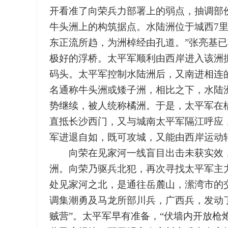
开看准了向荣兵力部署上的弱点，抽调部
牛头洲上的构筑据点。水陆洲位于城西7
东正流所趋，为洲棹经由孔道。”张亮基
极好的浮桥。太平军顺利由西岸进入该洲
码头。太平军控制水陆洲后，又南进相连
名通称牛头洲或矮子洲，相比之下，水陆洲
势继续，被人统称橘洲。于是，太平军在
直抵长沙西门，又与城南太平军隔江呼应
军进退自如，既可攻城，又能由西岸运动
向荣在见家河一线盲目出击未获实效，
洲。向荣乃驱兵北犯，再次寻找太平军主
处见家河之北，是通往岳麓山，潆湾市的交
调集潮勇及马龙所部川兵，广西兵，发动
贼营”。太平军早有准备，“伏墙内开放枪