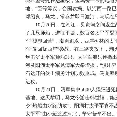
城希望寄托在魁星楼，金鸡桥一带的地道
地，“臣等筹议，合围攻捣。以河西一路已
邓绍良，马龙，常存并即日渡河，与现在
10月20日，在湘江，见家河之间发生
了几只师船，进往平塘，数百名太平军登
军“旋即回营”，潮勇追杀，西岸树林的太
军“复回拢西岸”参战。在三路夹攻下，潮
炮击沉太平军师船3只。太平军船只遂撤出
河及阳湖太平军见清军大举增援，“俱即
石达开的伏击潮勇计划功败垂成。马龙率
进攻。
10月21日，清军集中5000人猖狂进
基地。这天黎明，马龙令游击韩世禧，鲍
令“炮船由水路助攻”。阳湖村太平军寡不
太平军“由小艇渡过河北，坚守营垒不出