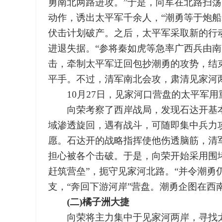
勇南北两路进攻。”于是，向军在北路扫
动作，诱出太平军千余人，“潮勇等于炮船
伏击计划破产。之后，太平军采取新的行
进退失据。“参将秦如虎等急率广西兵由南
击，牵制太平军迂回包抄潮勇的攻势，结
平手。不过，清军南北会攻，肃清见家河
10月27日，见家河口营盘的太平军用
向荣考察了西岸战局，发现石达开基本
域渗透旋回，遇有战斗，可随即集中兵力
愿。石达开的战略指挥使他伤透脑筋，清
担心被各个击破。于是，向荣开始采用围堵
赶筑营垒”，扼守见家河北路。“并令潮勇
支，“奔回下游河岸”营盘。潮勇企图在西
(二)橘子洲大捷
向荣将主力集中于见家河两岸，寻找太