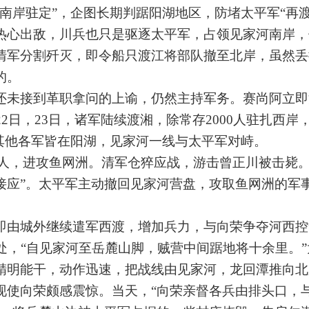
南岸驻定”，企图长期判踞阳湖地区，防堵太平军“再渡
热心出敌，川兵也只是驱逐太平军，占领见家河南岸，
清军分割歼灭，即令船只渡江将部队撤至北岸，虽然丢
的。
未接到革职拿问的上谕，仍然主持军务。赛尚阿立即
2日，23日，诸军陆续渡湘，除常存2000人驻扎西岸
，其他各军皆在阳湖，见家河一线与太平军对峙。
余人，进攻鱼网洲。清军仓猝应战，游击曾正川被击毙。
接应”。太平军主动撤回见家河营盘，攻取鱼网洲的军
城外继续遣军西渡，增加兵力，与向荣争夺河西控制
处，“自见家河至岳麓山脚，贼营中间踞地将十余里。
精明能干，动作迅速，把战线由见家河，龙回潭推向北
现使向荣颇感震惊。当天，“向荣亲督各兵由排头口，