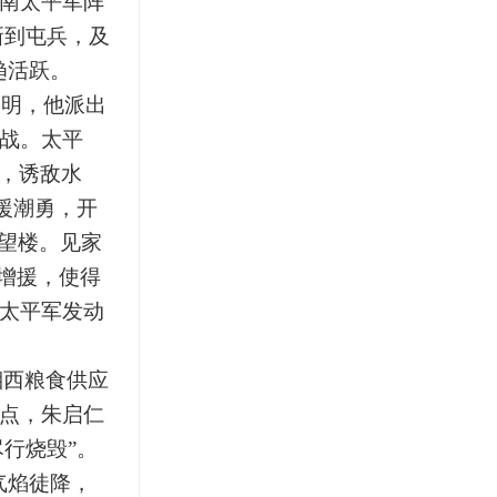
南太平军阵
新到屯兵，及
趋活跃。
黎明，他派出
战。太平
斗，诱敌水
援潮勇，开
军望楼。见家
增援，使得
太平军发动
湘西粮食供应
点，朱启仁
行烧毁”。
气焰徒降，