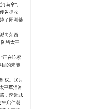
河南窜”。
便告捷收
掉了阳湖基
派向荣西
，防堵太平
“正在吃紧
事目的未能
权。10月
”太平军沿湘
路，渐近城
与朱启仁潮