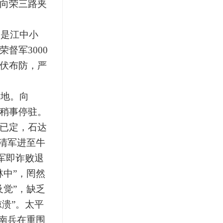
向荣三路夹
洲是江中小
督军3000
伏布防，严
要地。向
，稍事停驻。
已定，石达
清军进至牛
军即诈败退
中”，罔然
觉”，缺乏
溃”。太平
南兵在重围