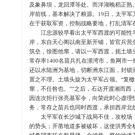
及象鼻坝，龙回潭等处。而洋湖晚稻正熟
岸前线，基本解决了粮源。19日，太平军
在于获取军资，控制战略要地，打乱清军
江忠源较早看出太平军西渡的可能性与
岸，东自天心阁以南至新开铺，皆官兵营
筑垒，徐图他窜，请以一军西渡，扼土墙
常存率1400名苗兵扎在潆湾市，鱼网市
还以水陆洲为基地，切断洲东江面，封锁
置之不理。土墙头旋为太平军占领。“复
窜，不任咎也。””之后，石达开渡湘而西
因连次拒行张亮基军令，向荣此时心虚理怯
务，常存之苗兵也同时西渡，承担西岸北
太平军在长沙城下战局不佳，攻校场，
的势头；开凿地道多被破坏，这使洪秀全