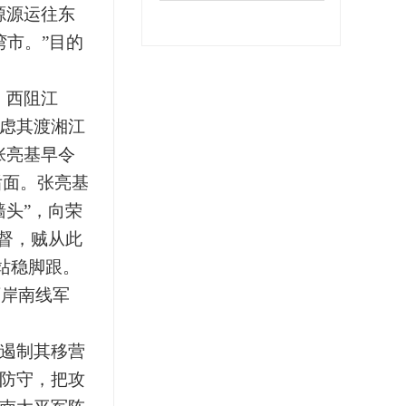
源源运往东
湾市。”目的
，西阻江
虑其渡湘江
张亮基早令
后面。张亮基
头”，向荣
督，贼从此
站稳脚跟。
西岸南线军
遏制其移营
防守，把攻