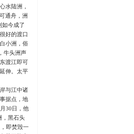
心水陆洲，
俱可通舟，洲
到如今成了
很好的渡口
白小洲，俗
，牛头洲声
东渡江即可
延伸。太平
岸与江中诸
事据点，地
月30日，他
洲，黑石头
入，即焚毁一