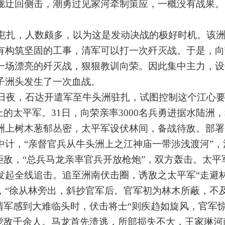
垅迂回侧击，潮勇过见家河牵制策应，一概没有战果。
屯扎，人数颇多，以为这是发动决战的极好时机。该
构筑坚固的工事，清军可以打一次歼灭战。于是，向荣
一场漂亮的歼灭战，狠狠教训向荣。因此集中主力，设
子洲头发生了一次血战。
日夜，石达开遣军至牛头洲驻扎，试图控制这个江心
的太平军。31日，向荣亲率3000名兵勇进据水陆洲
洲上树木葱郁丛密，太平军设伏林间，备战待敌。部署
中计，“亲督官兵从牛头洲上之江神庙一带涉浅渡河”，
拒敌，“总兵马龙亲率官兵开放枪炮”，双方轰击。太平
发起全线追击。追至洲南伏击圈，诱敌之太平军“走避林
，“徐从林旁出，斜抄官军后。官军初为林木所蔽，不及
清军感到大难临头时，伏击将士“则疾趋如旋风，官军惊
，毙敌千余人。马龙首先溃逃，所部损失不大，王家琳河