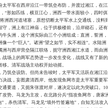
份太平军在西岸沿江一带筑垒布防，并渡过湘江，在江
里，“形如匹练，横亘江心，洲西一带水面较小，四时
已将洲西河道堵塞，原想切断太平军水上交通线，没料
据守，洲上有江神庙，位于拱极楼前，沿岸砌石，还有
的牛头洲，这个洲实际由三个小洲组成：直洲，誓洲，
像一个“巨人”。诸洲“望之如节，实不相连”。水陆洲
橘洲与西岸营垒隔江联络，扼守洲西湘江水道，而由洲
，战场上的两军态势进一步发生变化，战线又有了新的
转移。清军战场主动权开始动摇。
乃筑垒设防。但尚未告竣时，太平军又活跃在湘江沿
力决战，妄图肃清西岸。他发现鱼网市是太平军重要军
通要道，又扼朱张渡对岸，遂决定以此为突破口。10
了攻势。马龙为主攻，在北路分兵“指攻鱼网市，唐家
炮”，杀伤清军。马龙见“墙外竹签遍地”，自知无法攻