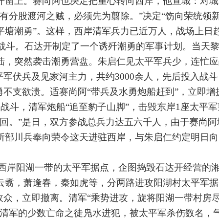
开凿上。赛尚阿也决定把重心转向西岸，他宣城：对城
有分股渡河之贼，必须先为翦除。”决定“饬向荣统领
平塘潮勇”。这样，西岸清军兵力已近万人，战场上日
战斗。石达开制定了一个诱歼潮勇的军事计划。当天
陆，突然袭击潮勇营盘。朱启仁见太平军兵少，连忙应
平军伏兵及见家河主力，共约3000余人，先后投入战
勇不支欲溃。适赛尚阿“带兵及水勇炮船赶到”，立即增
战斗，清军炮船“追至豹子山脚”，击毁东岸1座太平
奔回。”是日，双方参战总兵力达五六千人，由于赛尚阿
所部川兵奉向荣令这天进驻西岸，与朱启仁约定明日向
犯西岸阳湖一带的太平军据点，企图捣毁石达开经营的
云翥，萧逢春，秦如虎等，分两路进攻阳湖村太平军据
敌众，立即撤离。清军“乘势进攻，旋将阳湖一带村房尽
。清军的少数亡命之徒凫水进犯，被太平军杀伤数名，