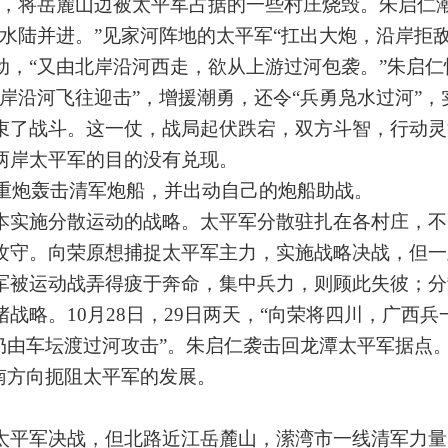
荡，将岳麓山边被太平军占据的一些村庄烧毁。朱启仁
水陆并进。”见家河阵地的太平军“扛出大炮，沿岸拒敌
动，“又由北岸沿河西走，欲从上游过河包袭。”朱启仁
岸沿河飞往迎击”，增援潮勇，还令“兵勇凫水过河”，
束了战斗。这一仗，战局起伏跌宕，双方斗智，行动灵
两岸太平军的目的没有兑现。
重炮轰击清军炮船，并出动自己的炮船助战。
实施分散运动的战略。太平军分散驻扎在各村庄，不
攻守。向荣原想捕捉太平军主力，实施战略决战，但一
军被运动战弄得疲于奔命，集中兵力，则顾此失彼；分
战略。10月28日，29日两天，“向荣将四川，广西兵
仍由车坛渡过河攻击”。朱启仁袭击回龙潭太平军据点
南方向扼阻太平军的发展。
平军决战，但北路近江岳麓山，潆湾市一线清军力量