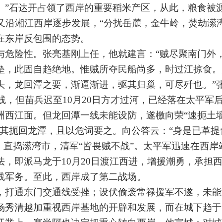
。”石达开占领了西岸的重要稻米产区，从此，粮食被
又沿湘江西岸逐步发展，“分扰岳麓，金牛岭，焚劫潆
在东岸反包围的态势。
危险性。张亮基刚上任，他就建言：“贼尽聚南门外
垒，此固自趋绝地。惟贼所夺民船尚多，时过江掠食。
头，龙回潭之要，渐逼渐进，驱其归巢，可尽歼也。”
一线，但苗兵迟至10月20日方才过河，已经落在太平军
洲西江面。但龙回潭一线未能设防，遂檄向荣“速扼土墙
檄其扼回龙潭，且以危词要之。向公答云：“身是已革提
，直捣潆湾市，清军“皆畏贼不战”。太平军迅速在西岸
，即派马龙于10月20日渡江西进，增援潮勇，承担
线军务。至此，西岸成了第二战场。
打通东门交通线受挫；设伏偷袭常禄援军不遂，未能
杨秀清越加重视西岸基地的开辟和发展，而在城下趋于