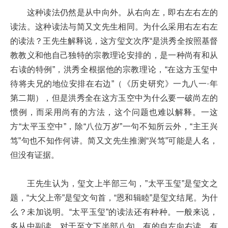
这种读法仍然是从中向外。从右向左，即右左右左的
读法。这种读法与简又文先生相同。为什么采用右左右左
的读法？王先生解释说，这方玺文次序“是洪秀全按照基督
教教义和他自己独特的宗教理论安排的，是一种尚有和从
右读的特例”，洪秀全根据他的宗教理论，“在这方玉玺中
待将夫兄的地位安排在右边”（《历史研究》一九八一·年
第二期），但是洪秀全在这方玉空中为什么要一破尚左的
惯例，而采用尚有的方法，这个问题也难以解释。一这
方“太平玉空中”，除“八位万岁”一句不知所云外，“主王兴
笃”句也不知作何讲。简又文先生推测“兴笃”可能是人名，
但没有证据。
王先生认为，玺文上半部三句，”太平玉玺”是玺文之
题，“大父上帝”是玺文句首，“恩和辑睦”是玺文结尾。为什
么？未加说明。“太平玉玺”的读法还有种种。一般来说，
多从中副读，对于至文下半部八句，有的自左向右读，有