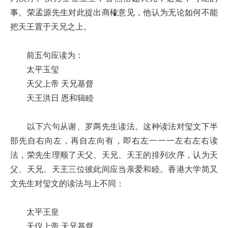
事。荣孟源先生对此提出商榷意见，他认为无论如何不能
把天王置于天兄之上。
前五句应读为：
太平玉玺
天父上帝 天兄基督
天王洪日 恩和辑睦
以下六句从谢、罗两先生读法。这种读法对玺文下半
部先自右向左，再自左向有，即右左一一一左右左右读
法，荣先生理顺了天父、天兄、天王的排列次序，认为天
父、天兄、天王三位彼此间应当亲爱和睦。香港大学简又
文先生对玺文的读法与上不同：
太平王皇
天仪上帝 天兄基督