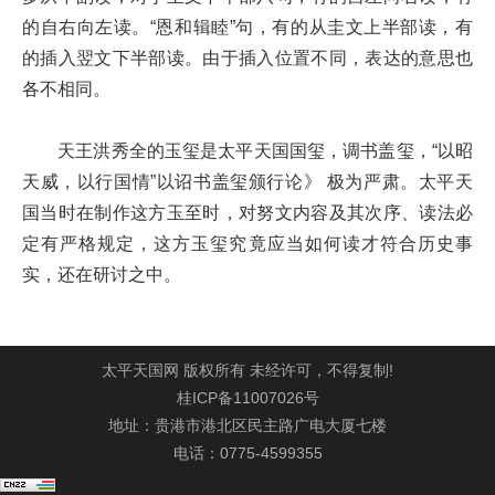
的自右向左读。“恩和辑睦”句，有的从圭文上半部读，有
的插入翌文下半部读。由于插入位置不同，表达的意思也
各不相同。
天王洪秀全的玉玺是太平天国国玺，调书盖玺，“以昭
天威，以行国情”以诏书盖玺颁行论》 极为严肃。太平天
国当时在制作这方玉至时，对努文内容及其次序、读法必
定有严格规定，这方玉玺究竟应当如何读才符合历史事
实，还在研讨之中。
太平天国网 版权所有 未经许可，不得复制!
桂ICP备11007026号
地址：贵港市港北区民主路广电大厦七楼
电话：0775-4599355