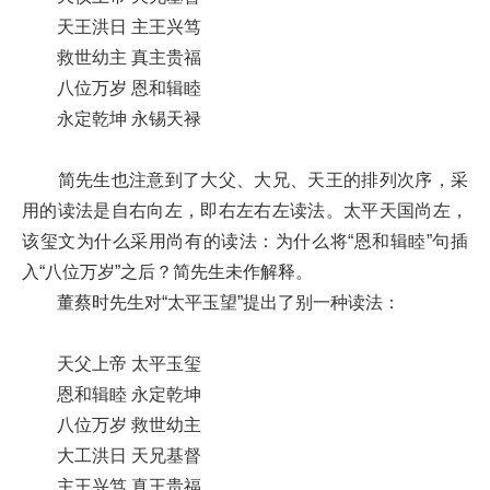
天王洪日 主王兴笃
救世幼主 真主贵福
八位万岁 恩和辑睦
永定乾坤 永锡天禄
简先生也注意到了大父、大兄、天王的排列次序，采
用的读法是自右向左，即右左右左读法。太平天国尚左，
该玺文为什么采用尚有的读法：为什么将“恩和辑睦”句插
入“八位万岁”之后？简先生未作解释。
董蔡时先生对“太平玉望”提出了别一种读法：
天父上帝 太平玉玺
恩和辑睦 永定乾坤
八位万岁 救世幼主
大工洪日 天兄基督
主王兴笃 真王贵福