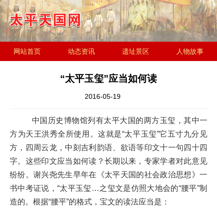
网站首页
动态资讯
遗址景区
人物故事
历史文化
金田起义研究会
遗址简介
“太平玉玺”应当如何读
2016-05-19
中国历史博物馆列有太平大国的两方玉玺，其中一
方为天王洪秀全所使用。这就是“太平玉玺”它五寸九分见
方，四周云龙，中刻吉利韵语、欲语等印文十一句四十四
字。这些印文应当如何读？长期以来，专家学者对此意见
纷纷。谢兴尧先生早年在《太平天国的社会政治思想》一
书中考证说，“太平玉玺…之玺文是仿照大地会的“腰平”制
造的。根据“腰平”的格式，宝文的读法应当是：