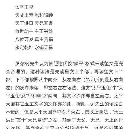
太平王玺
天父上帝 恩和辑睦
天王洪日 天兄基督
救世幼主 主王兴笃
八位万岁 真主贵福
永定乾坤 永锡天禄
罗尔纲先生认为依照谢氏按“腰平”格式来读玺文是完
全合理的。这种读法是先读釜文上半部，再读玺文下半
部。下半部按照从中向外，从左向右（铃印后则是从右向
左）的次序来读，即左右左右读法。这方“太平玉玺”中“太
平玉玺”及“思和辑睦”两句，其文字次序即自左而右。太平
天国其它玉主文字的次序亦如此。据此，谢先生的读法是
不错的。但是太平天国尊卑次序尚左，按以上读法，“天王
洪日”置于“天兄基督”之左，颠倒了天父、天兄、天上的排
列次序。洪秀全在玉空中公然悟越天兄，这是不可能的