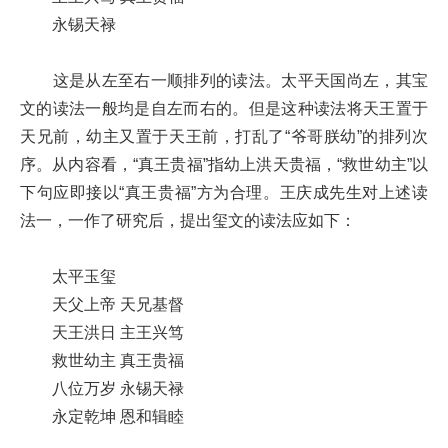
永锡天禄
这是从左至右一顺排列的读法。太平天国尚左，其宝
文的读法一般均是自左而右的。但是这种读法将天王置于
天兄前，幼主又置于天王前，打乱了“爷哥朕幼”的排列次
序。从内容看，“真王贵福”指幼上洪天贵福，“救世幼主”以
下句应即接以“真王贵福”方为合理。王庆成先生对上述读
法一，一作了研究后，提出玺文的读法应如下：
太平玉玺
天父上帝 天兄基督
天王洪日 主王兴笃
救世幼主 真王贵福
八位万岁 永锡天禄
永定乾坤 恩和辑睦