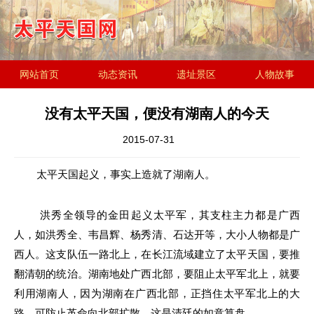
网站首页
动态资讯
遗址景区
人物故事
历史文化
金田起义研究会
遗址简介
没有太平天国，便没有湖南人的今天
2015-07-31
太平天国起义，事实上造就了湖南人。
洪秀全领导的金田起义太平军，其支柱主力都是广西
人，如洪秀全、韦昌辉、杨秀清、石达开等，大小人物都是广
西人。这支队伍一路北上，在长江流域建立了太平天国，要推
翻清朝的统治。湖南地处广西北部，要阻止太平军北上，就要
利用湖南人，因为湖南在广西北部，正挡住太平军北上的大
路，可防止革命向北部扩散，这是清廷的如意算盘。