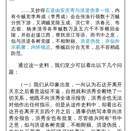
……又抄得
石逆由安庆寄与洪逆伪章一纸
，内
有今贼党李寿成（李秀成）会合张洛行领数十万贼
分扰下游，又调贼党陈玉成、洪仁常、洪春元、韦
志俊、杨来清等各率贼数万及五六千不等概回金
陵，并欲赴援江西，窜扰浙江等语。而书中之意，
似与洪逆各树党援，不相附丽。
洪逆伪批，亦似外
示羁縻，内怀猜忌
。惟贼踪分合无常，总不容稍疏
防范。
通过这一史料，我们至少可以看出以下几个问
题：
（一）我们从印象出发，一向认为石达开离开
天京之后蓄意远征不返，自然就和洪秀全断绝了一
切关系，他既不向洪秀全请示报告，洪秀全也无法
对他作出任何指示。但是从这件史料中，却看出石
达开在离开天京四个月之后，遇事仍然写本章向洪
秀全报告，洪秀全也有批复，尽管德兴阿有“书中
之意，似与洪逆各树党援，不相附丽。洪逆伪批，