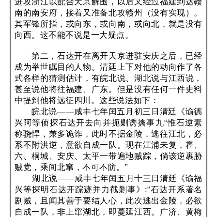
进攻浙江以配合天京解围，以后又经过福建到达赣
南的南安府，接着又准备北攻赣州（没有实现）。
其军锋所指，或向东，或向南，或向北，就是没有
向西。这不能不说是一大疑点。
第二，石达开在离开天京进驻安庆之后，已经
成为举世瞩目的人物。清廷上下对他的动向作了各
式各样的猜测估计，有皖北说、湖北说与江西说，
甚至说他将往福建、广东。但是没有任何一件史料
中提到他将远征四川。这些说法如下：
皖北说——咸丰七年闰五月初三日清廷《谕德
兴阿等侦探石达开去向并扼剿诱擒事九“惟石逆素
称骁悍，兼多诡诈，此时不据金陵，逃往江北，必
系不附洪逆，意欲自成一队。现在江浦未复，霍、
六、桐城、安庆、太平一带遍地贼踪，倘该逆裹胁
贼党，乘间北窜，不可不防。”
湖北说——咸丰七年闰五月十三日清廷《谕福
兴等探明石达开踪迹并力截剿事》:“石达开系著名
剧贼，且闻其善于要结人心，此次逃出金陵，必欲
自成一队，非上窜湖北，即蔓延江西。广济、黄梅