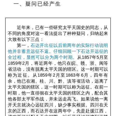
一、疑问已经产生
近年来，已有一些研究太平天国史的同志，从
不同的角度对这一看法提出了种种疑问，归纳起来
大致有以下三点：
第一，
石达开出征以后前两年的实际行动说明
他并非蓄意远征不返。仔细回顾一下石达开远征的
全过程，显然可以分为两个时期。
从1857年5月至
1859年2月，将近两年，他只在皖、赣、浙、闽等
省活动，没有脱离太平天国的辖区。这一时期可以
称为近征。从1859年2月至1863年6月，四年有
余，他已在湘、桂、川、黔、滇等省活动，远离了
太平天国的辖区，这一时期可以称为远征。在前一
时期，他一直徘徊在太平天国的辖区之内，配合其
他各部太平军作战，并未远走高飞。如果说他一离
开天京就决心远征四川，缺少事实根据。四川在天
京的正西，而石达开在这两年中，先是赴援江西，