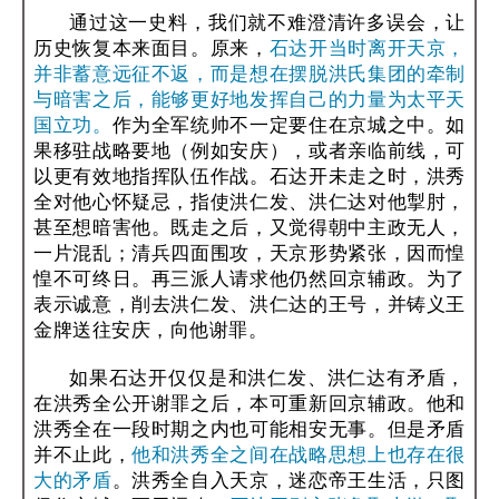
通过这一史料，我们就不难澄清许多误会，让
历史恢复本来面目。原来，
石达开当时离开天京，
并非蓄意远征不返，而是想在摆脱洪氏集团的牵制
与暗害之后，能够更好地发挥自己的力量为太平天
国立功。
作为全军统帅不一定要住在京城之中。如
果移驻战略要地（例如安庆），或者亲临前线，可
以更有效地指挥队伍作战。石达开未走之时，洪秀
全对他心怀疑忌，指使洪仁发、洪仁达对他掣肘，
甚至想暗害他。既走之后，又觉得朝中主政无人，
一片混乱；清兵四面围攻，天京形势紧张，因而惶
惶不可终日。再三派人请求他仍然回京辅政。为了
表示诚意，削去洪仁发、洪仁达的王号，并铸义王
金牌送往安庆，向他谢罪。
如果石达开仅仅是和洪仁发、洪仁达有矛盾，
在洪秀全公开谢罪之后，本可重新回京辅政。他和
洪秀全在一段时期之内也可能相安无事。但是矛盾
并不止此，
他和洪秀全之间在战略思想上也存在很
大的矛盾
。洪秀全自入天京，迷恋帝王生活，只图