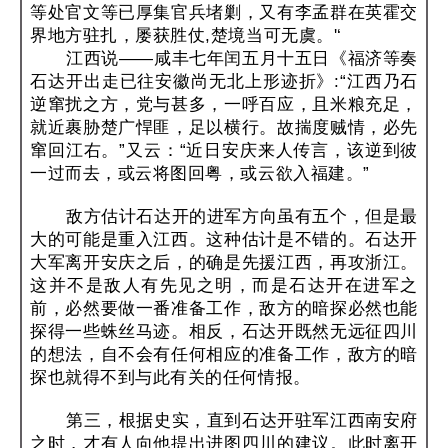
等处官文等已厚集官兵堵剿，又有李孟群在英霍交
界地方驻扎，屡获胜仗,楚境当可无虞。'‘
江西说——咸丰七年闰五月十五日《福济等奏
石达开出走已往安徽尚无北上形迹折》:“江西乃石
逆窜扰之方，党与甚多，一呼百应，且米粮充足，
就近裹胁楚广悍匪，足以横行。故揣度贼情，必先
窜回江右。”又云：“近日安庆来人传言，该逆到彼
一过而去，或云将图回粤，或云欲入福建。”
敌方估计石达开的进军方向虽有五个，但是最
大的可能是重入江西。这种估计是不错的。石达开
大军离开安庆之后，的确是先援江西，再攻浙江。
这并不是敌人有先见之明，而是石达开在进军之
前，必然要做一番准备工作，敌方的暗探必然也能
探得一些蛛丝马迹。相反，石达开既然无远征四川
的想法，自不会有任何相应的准备工作，敌方的暗
探也就得不到与此有关的任何情报。
第三，根据史实，直到石达开驻军江西南安府
之时，才有人向他提出进图四川的建议。此时离开