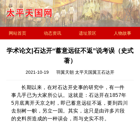
网站首页
动态资讯
遗址景区
人物故事
历史文化
金田起义研究会
遗址简介
学术论文|石达开“蓄意远征不返”说考误（史式
著）
2021-10-19
羽翼天朝 太平天国翼王石达开
长期以来，在对石达开史事的研究中，有一件
事几乎已为大家所公认。这就是：石达开在1857年
5月底离开天京之时，即已蓄意远征不返，要到四川
去别树一帜，另立一国。其实，这只是由许多片段
的史料所造成的一种误会，而与史实不符。