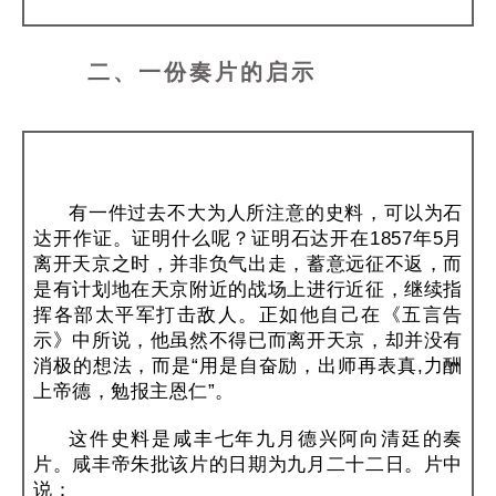
二、一份奏片的启示
有一件过去不大为人所注意的史料，可以为石
达开作证。证明什么呢？证明石达开在1857年5月
离开天京之时，并非负气出走，蓄意远征不返，而
是有计划地在天京附近的战场上进行近征，继续指
挥各部太平军打击敌人。正如他自己在《五言告
示》中所说，他虽然不得已而离开天京，却并没有
消极的想法，而是“用是自奋励，出师再表真,力酬
上帝德，勉报主恩仁”。
这件史料是咸丰七年九月德兴阿向清廷的奏
片。咸丰帝朱批该片的日期为九月二十二日。片中
说：