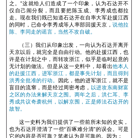
之。”这就给人们造成了一个印象，认为石达开不
仅自己闹分裂，而且要把陈玉成、李秀成也都拉
走。现在我们既已知道石达开在自率大军赴援江西
的同时，已命令李秀成等人率部回援天京，
说他拉
陈、李同走的谣言，当然不攻自破。
（三）我们从印象岀发，一向认为石达开离开
天京以后，就完全是自由行动。他的赴援江西，也
许是在计划之中，而转攻浙江，似乎是临时起意的
无计划的做法。但是从这一史料中，却看出
他本人
的赴援江西，进军浙江，都是事先计划，而且得到
洪秀全批准的行动。
因此，他的进军浙江，就不是
盲目的流窜，而是经过周密考虑，
以进攻东南财富
之区的办法来解天京之围。两年之后，洪仁耳、李
秀成共议奇袭杭州，以解京围，正是师法石达开的
故智。
这一史料为我们提供了一些前所未知的史实，
也为石达开澄清了一些“百啄难分清”的误会。可是
它的内容是否可靠？笔者认为是可靠的。因为：