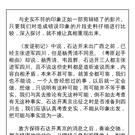
与史实不符的印象正如一部剪辑错了的影片。
只要我们对造成错误印象的片段史料仔细进行比
较，深入探讨，就不难让真相重现出来。
《发逆初记》中说，石达开未出广西之前，已
经主张进军四川，但是杨秀清不同意。《粤匪起手
根由》却说，杨秀清、韦昌辉、石达开三人都主张
进军四川。且不说这些史料都是道听途说而来，内
容自相矛盾，本来不甚可靠。就算全都可靠，我们
也不能说，一个人曾经想过的事，以后就一定会
做。想做，只说明有这种可能，而可能并不等于事
实。我们与其去推论有无这种可能，倒不如去考查
有无这种事实。石达开离京出征之时是否准备到四
川去，我们应该认真考查史实，不能从印象出发，
把可能与事实混为一谈。
敌方探得石达开离京的消息之后，奏谕交驰，