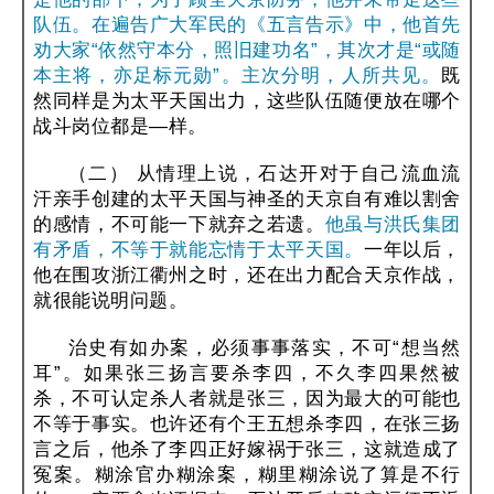
队伍。在遍告广大军民的《五言告示》中，他首先
劝大家“依然守本分，照旧建功名”，其次才是“或随
本主将，亦足标元勋”。主次分明，人所共见。
既
然同样是为太平天国出力，这些队伍随便放在哪个
战斗岗位都是—样。
（二） 从情理上说，石达开对于自己流血流
汗亲手创建的太平天国与神圣的天京自有难以割舍
的感情，不可能一下就弃之若遗。
他虽与洪氏集团
有矛盾，不等于就能忘情于太平天国。
一年以后，
他在围攻浙江衢州之时，还在出力配合天京作战，
就很能说明问题。
治史有如办案，必须事事落实，不可“想当然
耳”。如果张三扬言要杀李四，不久李四果然被
杀，不可认定杀人者就是张三，因为最大的可能也
不等于事实。也许还有个王五想杀李四，在张三扬
言之后，他杀了李四正好嫁祸于张三，这就造成了
冤案。糊涂官办糊涂案，糊里糊涂说了算是不行