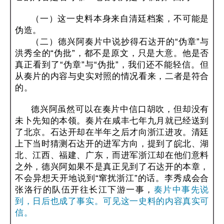
（一）这一史料本身来自清廷档案，不可能是
伪造。
（二）德兴阿奏片中说抄得石达开的“伪章”与
洪秀全的“伪批”，都不是原文，只是大意。他是否
真正看到了“伪章”与“伪批”，我们还不能轻信。但
从奏片的内容与史实对照的情况看来，二者是符合
的。
德兴阿虽然可以在奏片中信口胡吹，但却没有
未卜先知的本领。奏片在咸丰七年九月就已经送到
了北京。石达开却在半年之后才向浙江进攻。清廷
上下当时猜测石达开的进军方向，提到了皖北、湖
北、江西、福建、广东，而进军浙江却在他们意料
之外，德兴阿如果不是真正见到了石达开的本章，
不会异想天开地说到“窜扰浙江”的话。李秀成会合
张洛行的队伍开往长江下游一事，
奏片中事先说
到，日后也成了事实。可见这一史料的内容真实可
信。