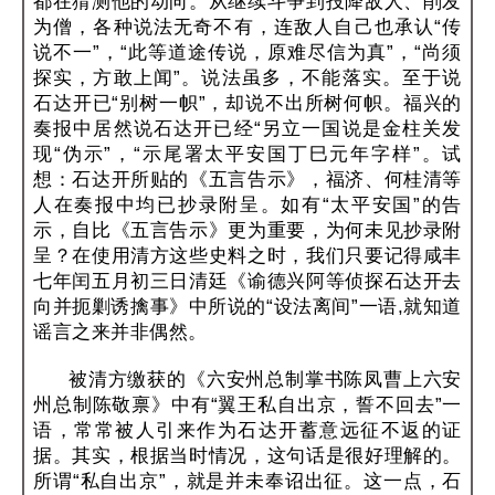
都在猜测他的动向。从继续斗争到投降敌人、削发
为僧，各种说法无奇不有，连敌人自己也承认“传
说不一”，“此等道途传说，原难尽信为真”，“尚须
探实，方敢上闻”。说法虽多，不能落实。至于说
石达开已“别树一帜”，却说不出所树何帜。福兴的
奏报中居然说石达开已经“另立一国说是金柱关发
现“伪示”，“示尾署太平安国丁巳元年字样”。试
想：石达开所贴的《五言告示》，福济、何桂清等
人在奏报中均已抄录附呈。如有“太平安国”的告
示，自比《五言告示》更为重要，为何未见抄录附
呈？在使用清方这些史料之时，我们只要记得咸丰
七年闰五月初三日清廷《谕德兴阿等侦探石达开去
向并扼剿诱擒事》中所说的“设法离间”一语,就知道
谣言之来并非偶然。
被清方缴获的《六安州总制掌书陈凤曹上六安
州总制陈敬禀》中有“翼王私自出京，誓不回去”一
语，常常被人引来作为石达开蓄意远征不返的证
据。其实，根据当时情况，这句话是很好理解的。
所谓“私自出京”，就是并未奉诏出征。这一点，石