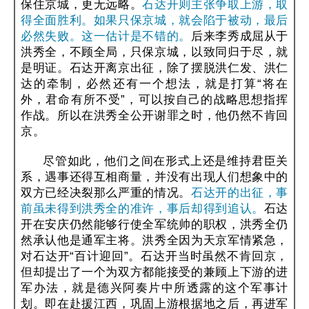
保住京城，更无远略。
石达开则主张争取上游，取
得全面胜利。如果只保京城，就会陷于被动，最后
必然失败。这一估计是不错的。
后来李秀成屈从于
洪秀全，不顾全局，只保京城，以致同归于尽，就
是明证。石达开离京出征，除了摆脱洪仁发、洪仁
达的牵制，必然还有一个想法，就是打算“将在
外，君命有所不受”，可以按自己的战略思想指挥
作战。所以在洪秀全公开谢罪之时，他仍然不肯回
京。
尽管如此，他们之间在形式上还是维持君臣关
系，遇事还得互相商量，并没有出现人们想象中的
双方已经决裂那么严重的情况。
石达开的出征，事
前虽未得到洪秀全的准许，事后却得到追认。
石达
开在安庆仍然能够行使全军统帅的职权，洪秀全仍
然承认他是通军主将。洪秀全因为天京军情紧急，
对石达开“百计迎回”。石达开当时虽然不肯回京，
但却提岀了一个为双方都能接受的兼顾上下游的进
军办法，就是德兴阿奏片中所透露的这个军事计
划。即在赴援江西，巩固上游根据地之后，再进军