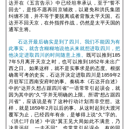
达开在《五言告示》中已经坦率承认，至于“誓不
回去”，是指不愿再回京辅政，以避免和洪氏集团
纠缠不清，并不等于要脱离或者背叛太平天国。石
达开不回天京，在外指挥作战，仍然是太平天国的
通军主将。
石达开最后确实是到了四川。我们不能因为有
此事实，就含含糊糊地说他从来就想进取四川，把
他决定进取四川的时间随意上推。
既可以推到185
7年5月离开天京之时，也可以推到1852年未出广
西之日。如果这样，就不是实事求是的态度。根据
确凿可考的史实，石达开决定进取四川是1859年2
月驻军江西南安府时的事。奏稿本《石达开自述》
中的“达开久想占踞四川省”一语常常引起误会，就
因为其中的“久”字并无明确的上限。所谓“想占踞四
川省”，应该说是有了这种行动计划而非空想。这
样，就是1859年2月以后的事。从这时起到大渡河
覆军为止，已经四年有余，是够得上说“久”字的。
《洪仁玕自述》中说“翼王见大局如此不满意，乃
决意远征，一去不回”，也常常引起误会。有的同