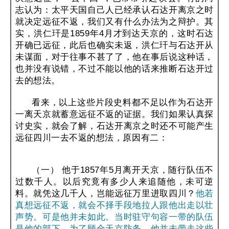
志认为：太平天国自己人已经承认石达开离京之时
就决定远征不返，我们又有什么办法为之辩护。其
实，洪仁玕是1859年4月才到达天京的，这时石达
开确已远征，此后也确实未返，洪仁玕与石达开从
未谋面，对于往事不甚了了，他在事后说这种话，
也并没有说错，不过不能以他的话来推断石达开过
去的想法。
看来，以上这些片段史料都不足以作为石达开
一离天京就蓄意远征不返的证据。我们如果认真探
讨史实，就会了解，石达开离京之时还不可能产生
远征四川一去不返的想法，原因有二：
（一） 他于1857年5月离开天京，随行队伍不
过数千人。以后究竟有多少人来追随他，未可逆
料。就凭这几千人，岂能远征万里进取四川？
他若
真想远征不返，就会不择手段地拉人跟他出走以壮
声势。可是他并未如此。当时驻守句容一带的队伍
是他的部下，为了顾全天京防务，他并未带走这些