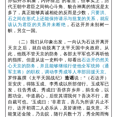
亦似外示羁縻，内怀猜忌”的看法，但事实上，历
代王朝中君臣之间钩心斗角、貌合神离的情况是太
多了，真正能够真诚相处的反而是少数，
只要洪、
石之间在形式上还能保持请示与批复的关系，就应
该认为君臣的关系并未断绝
，石达开并未别树一
帜，另立一国。
（二）我们从印象出发，一向认为石达开离开
天京之后，就自动脱离了太平天国中央政府。从
此，他既不管天京的防务，各部太平军也不再听他
的指挥。但是从这一史料中，却看出
石达开仍然关
心天京的防务，并且能够继续行使他全军统帅（通
军主将）的职权，调动李秀成等人率部回援天京。
罗惇羸撰《太平天国战纪》
造谣
说：“（石达开）
至安庆，得陈玉成、李秀成以所部偕行。玉成军已
发，往告秀成。秀成曰‘吾侪弃乡井，捐生命，以
图功业。中道易心，后世其谓我何？吾决不行，君
自裁可也。'玉成曰：'非君言，吾几为所误’兵止不
行。达开初谓二人必乐从，及皆谢绝，益失意。不
能复还金陵，乃去皖，随行兵数十万，秀全闻而悔