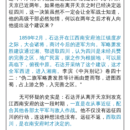
天京已近两年。如果他在离开天京之时已经决定远
征四川，这一决策虽然不一定会让全军战士知道，
他的高级干部必然知情，何以在两年之后才有人向
他提出这个建议来？
1859年2月，石达开在江西南安府池江镇度岁
之际，大会诸将，商讨今后的进军方向。军略萧发
胜建议通过湘、鄂进取四川，认为四川是未经兵燹
的完善之区，地广民富，据之作为根据地，可以居
高临下，俯视中原。石达开采纳了这个建议，这才
全军西进，进入湘南。
李滨《中兴别记》卷四十
二：“伪二旗军略萧发胜等计画由楚而鄂，进图西
蜀，占上游之势，入完善之区。”
无可怀疑的史实是：石达开从离开天京到攻克
江西南安府的这一段时期，
一直是在从事近征，配
合其他各部太平军与敌人作战
。他不仅没有远征四
川的行动，连这种想法也没有。远征不返，
西取四
川，是在南安府时才决定的。