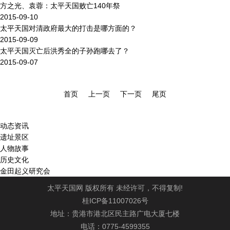
方之光、袁蓉：太平天国败亡140年祭
2015-09-10
太平天国对清政府最大的打击是哪方面的？
2015-09-09
太平天国灭亡后洪秀全的子孙跑哪去了？
2015-09-07
首页
上一页
下一页
尾页
动态资讯
遗址景区
人物故事
历史文化
金田起义研究会
太平天国网 版权所有 未经许可，不得复制!
桂ICP备11007026号
地址：贵港市港北区民主路广电大厦七楼
电话：0775-4599355