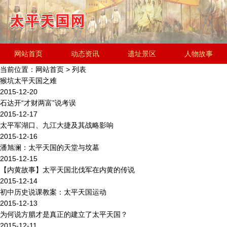
网站首页
动态资讯
遗址景区
人物故事
当前位置：
网站首页
> 列表
历史文化
金田起义研究会
遗址简介
猴坑太平天国之难
2015-12-20
石达开“才财两富”说考误
2015-12-17
太平军湖口、九江大捷及其战略影响
2015-12-16
潘旭澜：太平天国的天堂与坟墓
2015-12-15
【内黄故事】太平天国北伐军在内黄的传说
2015-12-14
初中历史说课教案：太平天国运动
2015-12-13
为何说方腊才是真正的建立了太平天国？
2015-12-11