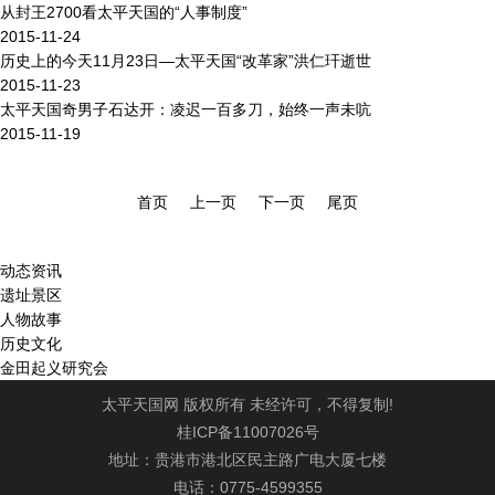
从封王2700看太平天国的“人事制度”
2015-11-24
历史上的今天11月23日—太平天国“改革家”洪仁玕逝世
2015-11-23
太平天国奇男子石达开：凌迟一百多刀，始终一声未吭
2015-11-19
首页
上一页
下一页
尾页
动态资讯
遗址景区
人物故事
历史文化
金田起义研究会
太平天国网 版权所有 未经许可，不得复制!
桂ICP备11007026号
地址：贵港市港北区民主路广电大厦七楼
电话：0775-4599355