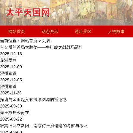
网站首页
动态资讯
遗址景区
人物故事
当前位置：
网站首页
> 列表
历史文化
金田起义研究会
遗址简介
首义后的首场大胜仗——牛排岭之战战场遗址
2025-12-16
花洲团营
2025-12-09
浔州布道
2025-12-05
浔州布道
2025-11-26
探访与金田起义有深厚渊源的祈还屯
2025-09-30
豫王故居今何在
2025-09-22
寂寞旧邸立斜阳---南京侍王府遗迹的考察与考证
2025-09-08