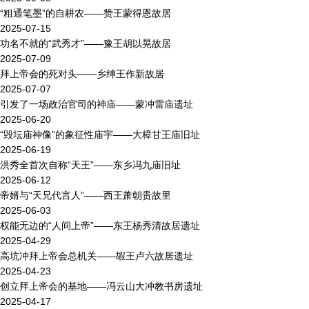
“粗通笔墨”的自耕农——赞王蒙得恩故居
2025-07-15
功名不就的“武秀才”——豫王胡以晃故居
2025-07-09
拜上帝会的死对头——乡绅王作新故居
2025-07-07
引发了一场政治官司的神庙——蒙冲雷庙遗址
2025-06-20
“毁坛庙神像”的象征性庙宇——大樟甘王庙旧址
2025-06-19
​洪秀全首次自称“天王”——东乡冯九庙旧址
2025-06-12
帝婿与“天兄代言人”——西王萧朝贵故里
2025-06-03
权能无边的“人间上帝”——东王杨秀清故居遗址
2025-04-29
高坑冲拜上帝会总机关——嘏王卢六故居遗址
2025-04-23
创立拜上帝会的基地——冯云山大冲教书房遗址
2025-04-17