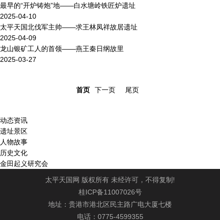
最早的“开炉铸炮”地——白水塘岭铁匠炉遗址
2025-04-10
太平天国北伐军主帅——求王林凤祥故居遗址
2025-04-09
龙山银矿工人的首领——燕王秦日纲故里
2025-03-27
首页
下一页
尾页
动态资讯
遗址景区
人物故事
历史文化
金田起义研究会
太平天国网 版权所有 未经许可，不得复制!
桂ICP备11007026号
地址：贵港市港北区民主路广电大厦七楼
电话：0775-4599355